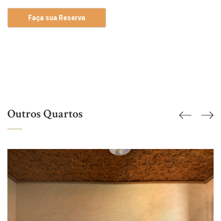
Faça sua Reserva
Check in
Check out
09
10
Agosto
Agosto
Outros Quartos
Melhor preço
GARANTIDO