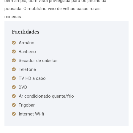
bem amplo, com vista privilegiada para os jardins da
pousada. O mobiliário veio de velhas casas rurais
mineiras.
Facilidades
Armário
Banheiro
Secador de cabelos
Telefone
TV HD a cabo
DVD
Ar condicionado quente/frio
Frigobar
Internet Wi-fi
×
Escolha suas datas